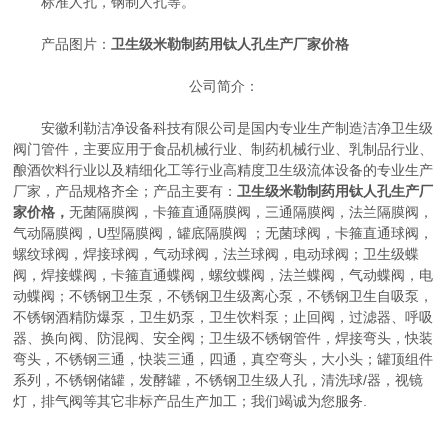
标准人孔，钢制人孔等。
产品图片：
卫生级米勒制药用钛人孔生产厂家价格
公司简介：
安徽利勒洁净设备科技有限公司是国内专业生产制造洁净卫生级
阀门管件，主要应用于食品机械行业、制药机械行业、乳制品行业、
酿酒饮料行业以及精细化工等行业高精度卫生级流体设备的专业生产
厂家，产品规格齐全；产品主要有：
卫生级米勒制药用钛人孔生产厂
家价格，
无菌隔膜阀，卡箍直通隔膜阀，三通隔膜阀，法兰隔膜阀，
气动隔膜阀，U型隔膜阀，罐底隔膜阀 ；无菌球阀，卡箍直通球阀，
螺纹球阀，焊接球阀，气动球阀，法兰球阀，电动球阀；卫生级蝶
阀，焊接蝶阀，卡箍直通蝶阀，螺纹蝶阀，法兰蝶阀，气动蝶阀，电
动蝶阀；不锈钢卫生泵，不锈钢卫生级离心泵，不锈钢卫生自吸泵，
不锈钢酒精防爆泵，卫生奶泵，卫生饮料泵；止回阀，过滤器、呼吸
器、换向阀、防混阀、安全阀；卫生级不锈钢管件，焊接弯头，快装
弯头，不锈钢三通，快装三通，四通，真空弯头，大小头；罐顶组件
系列，不锈钢储罐，发酵罐，不锈钢卫生级人孔，清洗球/器，视镜
灯，排气阀等其它非标产品生产加工；我们竭诚为您服务.