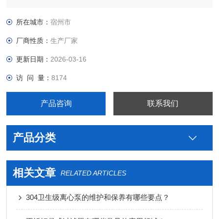
级米勒制药用钛人孔生产厂家价格，真空接头，真空卡箍，真空
法兰，真空管件，真空弯头，真空三通，真空大小头，ISO法
所在城市：
宿州市
兰，KF接头，真空软管，真空波纹管等。
厂商性质：
生产厂家
更新日期：
2026-03-16
访 问 量：
8174
产品咨询
联系我们
产品分类
相关文章
RELATED ARTICLES
304卫生级离心泵的维护和保养有哪些要点？