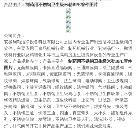
产品图片：
制药用不锈钢卫生级米勒BPE管件图片
公司简介：
安徽利勒
洁净设备科技有限公司
是
国内
专业
生产制造
洁净卫生级阀门
管件，主要应用于
食品机械行业、制药机械行业、乳制品行业、酿酒
饮料行业以及精细化工等行业高精度卫生级流体设备的
专业生产厂
家，
产品规格齐全；产品主要有：
制药用不锈钢卫生级米勒BPE管件
图片，
无菌隔膜阀
，
卡箍直通隔膜阀，三通隔膜阀，法兰隔膜阀，气
动隔膜阀，
型隔膜阀，罐底隔膜阀
；
无菌球阀
，
卡箍直通球阀，螺
U
纹球阀，焊接球阀，气动球阀，法兰球阀，电动球阀
；
卫生级蝶阀
，
焊接蝶阀，卡箍直通蝶阀，螺纹蝶阀，法兰蝶阀，气动蝶阀，电动蝶
阀
；
不锈钢卫生泵
，
不锈钢卫生级离心泵，不锈钢卫生自吸泵，不锈
钢酒精防爆泵，卫生奶泵，卫生饮料泵
；
止回阀，过滤器、呼吸器、
换向阀、防混阀、安全阀
；
卫生级不锈钢管件
，
焊接弯头，快装弯
头，不锈钢三通，快装三通，四通，真空弯头，大小头
；
罐顶组件系
列
，
不锈钢储罐，发酵罐，不锈钢卫生级人孔，清洗球
器，视镜
/
灯，排气阀等其它非标产品生产加工
；
我们竭诚为您服务
.