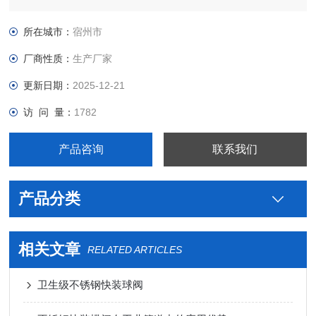
用不锈钢卫生级米勒BPE管件图片，真空接头，真空卡箍，真空
法兰，真空管件，真空弯头，真空三通，真空大小头，ISO法
所在城市：
宿州市
兰，KF接头，真空软管，真空波纹管等。
厂商性质：
生产厂家
更新日期：
2025-12-21
访 问 量：
1782
产品咨询
联系我们
产品分类
相关文章
RELATED ARTICLES
卫生级不锈钢快装球阀