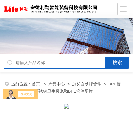
当前位置：
首页
>
产品中心
>
加长自动焊管件
>
BPE管
件
> 制药用不锈钢卫生级米勒BPE管件图片