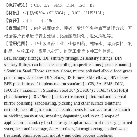
【执行标准】：
GB、3A、SMS、DIN、ISO、BS
【材质】：
不锈钢304（SUS304）、316L（SUS316L）
【管径】
：￠8——￠219mm
【表面处理】
：内外镜面抛光、喷砂、酸洗等多种表面处理方式，可
根据客户要求进行表面处理，比如酸洗钝化，退火消磁等。
【
适用范围】
：卫生级食品工业、生物制药、纯净水、啤酒饮料、乳
制品、生物工程、应用水处理、制药工业等多种工艺管道。
BPE sanitary fittings, IDF sanitary fittings, 3a sanitary fittings, DIN
sanitary fittings can be made according to specifications [ product name ]
: Stainless Steel Elbow, sanitary elbow, mirror polished elbow, food grade
pipe fittings, 3a elbow, DIN elbow, BS Elbow, SMS elbow, DIN elbow,
BPE pipe fittings. [ implementation standard ] : GB, 3A, SMS, DIN,
ISO, BS [ material ] : Stainless Steel 304(SUS304) , 316L (SUS316L)[
pipe diameter ] : 8-219mm [ surface treatment ] : internal and external
mirror polishing, sandblasting, pickling and other surface treatment
methods, according to customer requirements for surface treatment, such
as pickling passivation, annealing degaussing and so on. [ scope of
application ] : sanitary food industry, biopharmaceutical industry, purified
water, beer and beverage, dairy products, bioengineering, applied water
treatment, pharmaceutical industry and other process pipelines.