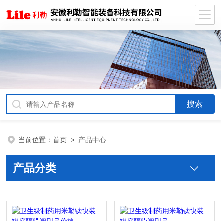
当前位置：
首页
>
产品中心
产品分类